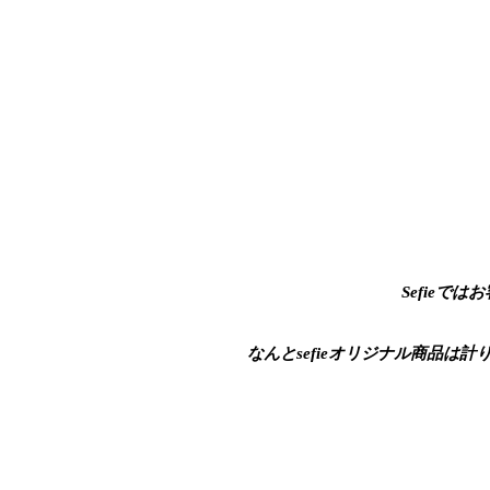
Sefieで
​なんとsefieオリジナル商