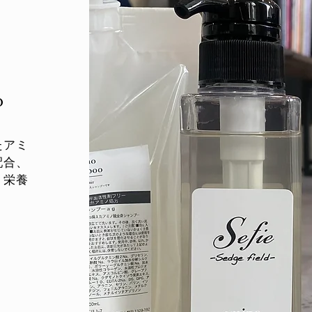
o
たアミ
配合、
 栄養
t